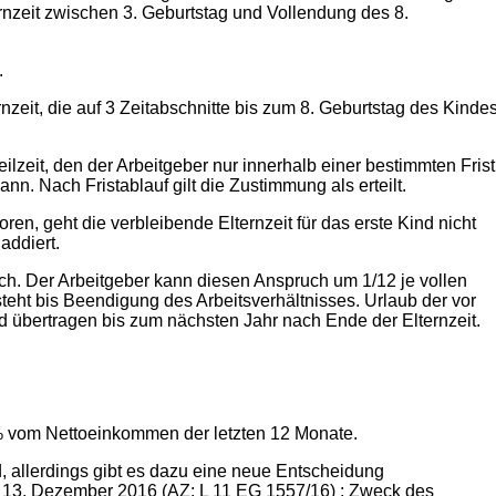
nzeit zwischen 3. Geburtstag und Vollendung des 8.
.
nzeit, die auf 3 Zeitabschnitte bis zum 8. Geburtstag des Kinde
ilzeit, den der Arbeitgeber nur innerhalb einer bestimmten Frist
n. Nach Fristablauf gilt die Zustimmung als erteilt.
ren, geht die verbleibende Elternzeit für das erste Kind nicht
uaddiert.
ch. Der Arbeitgeber kann diesen Anspruch um 1/12 je vollen
teht bis Beendigung des Arbeitsverhältnisses. Urlaub der vor
 übertragen bis zum nächsten Jahr nach Ende der Elternzeit.
 % vom Nettoeinkommen der letzten 12 Monate.
 allerdings gibt es dazu eine neue Entscheidung
13. Dezember 2016 (AZ: L 11 EG 1557/16) : Zweck des