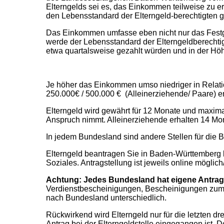
Elterngelds sei es, das Einkommen teilweise zu e
den Lebensstandard der Elterngeld-berechtigten g
Das Einkommen umfasse eben nicht nur das Festg
werde der Lebensstandard der Elterngeldberechti
etwa quartalsweise gezahlt würden und in der H
Je höher das Einkommen umso niedriger in Relat
250.000€ / 500.000 € (Alleinerziehende/ Paare) en
Elterngeld wird gewährt für 12 Monate und maximal
Anspruch nimmt. Alleinerziehende erhalten 14 Mon
In jedem Bundesland sind andere Stellen für die B
Elterngeld beantragen Sie in Baden-Württemberg 
Soziales. Antragstellung ist jeweils online mögli
Achtung: Jedes Bundesland hat eigene Antrag
Verdienstbescheinigungen, Bescheinigungen zum 
nach Bundesland unterschiedlich.
Rückwirkend wird Elterngeld nur für die letzten 
Antrag bei der Elterngeldstelle eingegangen ist.
De