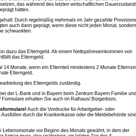
rsetzen, das während des letzten wirtschaftlichen Dauerzustand
eprägt hätten.
ehalt: Durch regelmäßig mehrmals im Jahr gezahlte Provision
gten auch dann geprägt, wenn diese nicht jeden Monat, sonder
öhe schwankten.
ion dazu das Elterngeld. Ab einem Nettojahreseinkommen von
tfällt das Elterngeld.
 14 Monate, wenn ein Elternteil mindestens 2 Monate Elternzei
ate Elterngeld.
earbeitung des Elterngelds zuständig.
bei der L-Bank und in Bayern beim Zentrum Bayern Familie un
ch/ Formulare erhalten Sie auch im Rathaus/ Bürgerbüro.
sformulare!
Auch die Vordrucke für Arbeitgeber- oder
Ausfüllen durch die Krankenkasse oder die Meldebehörde sind
drei Lebensmonate vor Beginn des Monats gewährt, in dem der
r Antrag muss also spätestens am letzten Tag des 4.